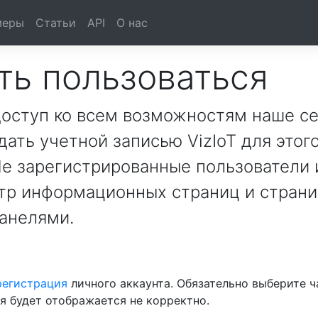
меры
Статьи
API
О нас
ть пользоваться
доступ ко всем возможностям наше с
ать учетной записью VizIoT для этог
Не зарегистрированные пользователи
отр информационных страниц и стран
анелями.
регистрация
личного аккаунта. Обязательно выберите ч
я будет отображается не корректно.