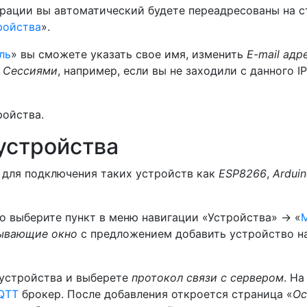
рации вы автоматический будете переадресованы на с
ройства
».
ль
» вы сможете указать свое имя, изменить
E-mail адр
 Сессиями
, например, если вы не заходили с данного 
ройства.
устройства
 для подключения таких устройств как
ESP8266
,
Ardui
о выберите пункт в меню навигации «Устройства» -> «
лывающие окно
с предложением добавить устройство н
устройства и выберете
протокол связи с сервером
. Н
QTT
брокер. После добавления откроется страница «
Ос