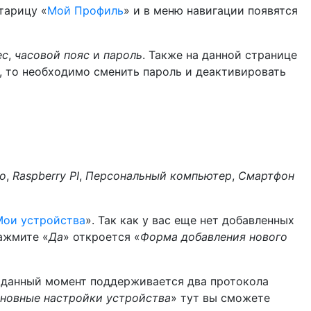
тарицу «
Мой Профиль
» и в меню навигации появятся
ес
,
часовой пояс
и
пароль
. Также на данной странице
IP, то необходимо сменить пароль и деактивировать
no
,
Raspberry PI
,
Персональный компьютер
,
Смартфон
Мои устройства
». Так как у вас еще нет добавленных
ажмите «
Да
» откроется «
Форма добавления нового
а данный момент поддерживается два протокола
новные настройки устройства
» тут вы сможете