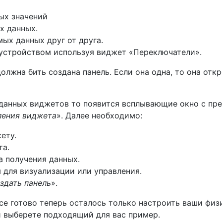
ых значений
х данных.
ых данных друг от друга.
 устройством используя виджет «Переключатели».
должна бить создана панель. Если она одна, то она от
озданных виджетов то появится всплывающие окно с п
ления виджета
». Далее необходимо:
ету.
та.
а получения данных.
 для визуализации или управления.
здать панель
».
се готово теперь осталось только настроить ваши физи
и выберете подходящий для вас пример.