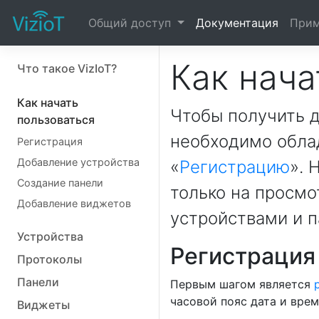
Общий доступ
Документация
При
Как нача
Что такое VizIoT?
Как начать
Чтобы получить 
пользоваться
необходимо облад
Регистрация
Добавление устройства
«
Регистрацию
». 
Создание панели
только на просм
Добавление виджетов
устройствами и п
Устройства
Регистрация
Протоколы
Панели
Первым шагом является
часовой пояс дата и врем
Виджеты