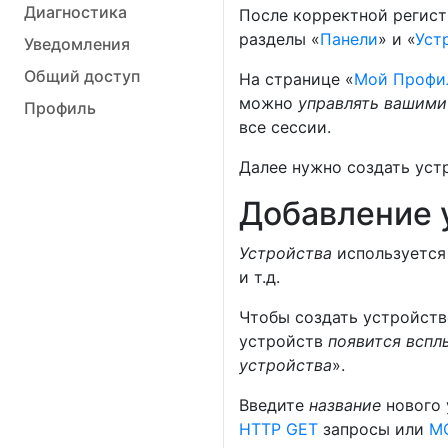
Диагностика
После корректной регист
разделы «
Панели
» и «
Уст
Уведомления
Общий доступ
На странице «
Мой Профи
можно
управлять вашими
Профиль
все сессии.
Далее нужно создать уст
Добавление 
Устройства
используется
и т.д.
Чтобы создать устройств
устройств
появится всп
устройства
».
Введите
название
нового 
HTTP GET
запросы или
M