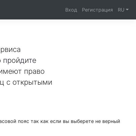
Вход
Регистрация
RU
ервиса
о пройдите
 имеют право
иц с открытыми
асовой пояс так как если вы выберете не верный